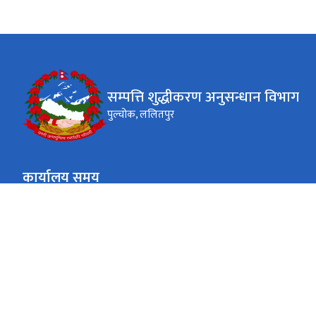
सम्पत्ति शुद्धीकरण अनुसन्धान विभाग
पुल्चोक, ललितपुर
कार्यालय समय
जाडो (कार्तिक १६ देखि माघ १५)
०९:०० - ४:००
सोमबार-शुक्रबार
गर्मी (माघ १६ देखि कार्तिक १५)
०९:०० - ५:००
सोमबार-शुक्रबार