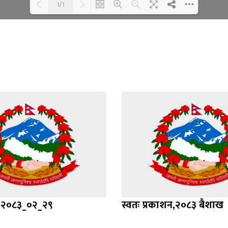
1/1
Loading WEBGL 3D ...
Loading PDF 100% ...
प्ति २०८३_०२_२९
स्वतः प्रकाशन,२०८३ बैशाख