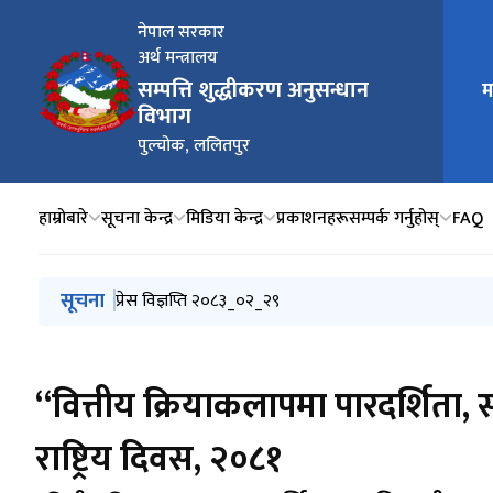
नेपाल सरकार
अर्थ मन्त्रालय
सम्पत्ति शुद्धीकरण अनुसन्धान
म
मुख्य न
विभाग
पुल्चोक, ललितपुर
हाम्रोबारे
सूचना केन्द्र
मिडिया केन्द्र
प्रकाशनहरू
सम्पर्क गर्नुहोस्
FAQ
मुख्य नेभिगेसनमा जानुहोस्
सूचना
स्वतः प्रकाशन २०८३ असार
प्रेस विज्ञप्ति २०८३_०२_२९
स्वतः प्रकाशन,२०८३ बैशाख
सम्पत्ति शुद्धीकरण (मनी लाउण्डरिङ्ग) निवारण (तेस्रो संशोधन)
विवरण वुझाउने बारेको सूचना २०८३-०१-१७ को ढाँचा
“वित्तीय क्रियाकलापमा पारदर्शिता, स
राष्ट्रिय दिवस, २०८१