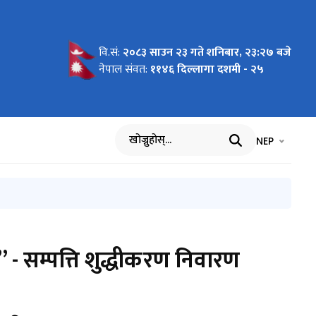
वि.सं:
२०८३ साउन २३ गते शनिबार, २३:२७ बजे
ध्यादेश,
संहिता
 २०८२
५
ना
नेपाल संवत:
११४६ दिल्लागा दशमी - २५
भाषा चयन गर्नुह
भाषा प
NEP
खोज्नुहोस्
” - सम्पत्ति शुद्धीकरण निवारण