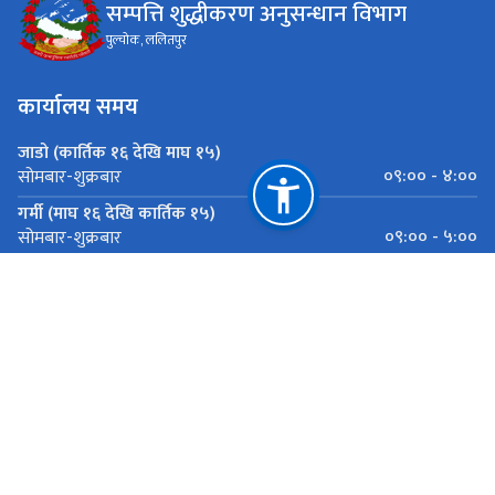
सम्पत्ति शुद्धीकरण अनुसन्धान विभाग
पुल्चोक, ललितपुर
कार्यालय समय
जाडो (कार्तिक १६ देखि माघ १५)
०९:०० - ४:००
सोमबार-शुक्रबार
गर्मी (माघ १६ देखि कार्तिक १५)
०९:०० - ५:००
सोमबार-शुक्रबार
महत्त्वपूर्ण लिङ्कहरू
राष्ट्रिय प्राकृतिक स्रोत तथा वित्त आयोग
पुल्चोक, ललितपुर
info@dmli.gov.np
०१-५०१०२२४