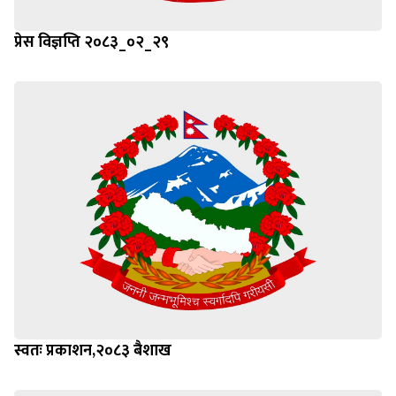
प्रेस विज्ञप्ति २०८३_०२_२९
स्वतः प्रकाशन,२०८३ बैशाख