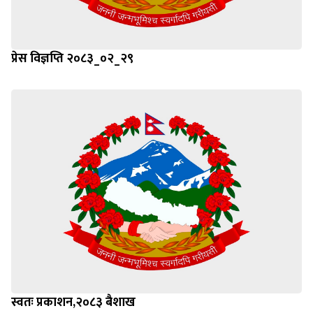
प्रेस विज्ञप्ति २०८३_०२_२९
स्वतः प्रकाशन,२०८३ बैशाख