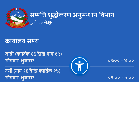
सम्पत्ति शुद्धीकरण अनुसन्धान विभाग
पुल्चोक, ललितपुर
कार्यालय समय
जाडो (कार्तिक १६ देखि माघ १५)
०९:०० - ४:००
सोमबार-शुक्रबार
गर्मी (माघ १६ देखि कार्तिक १५)
०९:०० - ५:००
सोमबार-शुक्रबार
महत्त्वपूर्ण लिङ्कहरू
राष्ट्रिय प्राकृतिक स्रोत तथा वित्त आयोग
पुल्चोक, ललितपुर
info@dmli.gov.np
०१-५०१०२२४