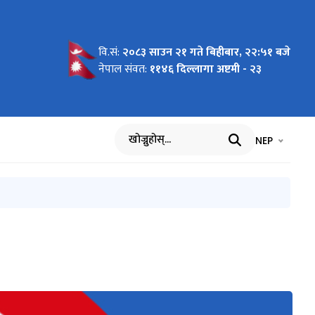
वि.सं:
२०८३ साउन २१ गते बिहीबार, २२:५१ बजे
ध्यादेश,
संहिता
 २०८२
५
ना
नेपाल संवत:
११४६ दिल्लागा अष्टमी - २३
भाषा चयन गर्नुह
भाषा प
NEP
खोज्नुहोस्