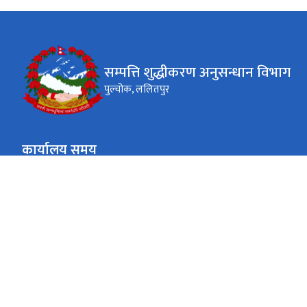
सम्पत्ति शुद्धीकरण अनुसन्धान विभाग
पुल्चोक, ललितपुर
कार्यालय समय
जाडो (कार्तिक १६ देखि माघ १५)
०९:०० - ४:००
सोमबार-शुक्रबार
गर्मी (माघ १६ देखि कार्तिक १५)
०९:०० - ५:००
सोमबार-शुक्रबार