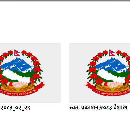
Loading WEBGL 3D ...
Loading PDF 100% ...
प्ति २०८३_०२_२९
स्वतः प्रकाशन,२०८३ बैशाख