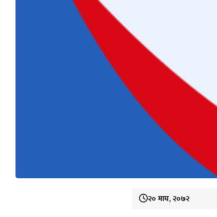
२० माघ, २०७२