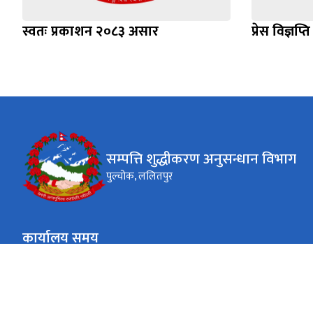
स्वतः प्रकाशन २०८३ असार
प्रेस विज्ञ
सम्पत्ति शुद्धीकरण अनुसन्धान विभाग
पुल्चोक, ललितपुर
कार्यालय समय
जाडो (कार्तिक १६ देखि माघ १५)
०९:०० - ४:००
सोमबार-शुक्रबार
गर्मी (माघ १६ देखि कार्तिक १५)