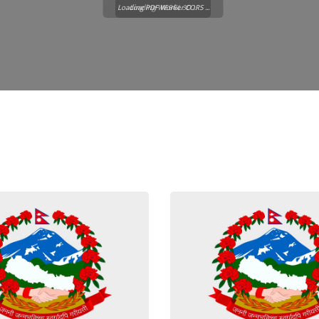
Loading PDF Worker CORS ...
Loading WEBGL 3D ...