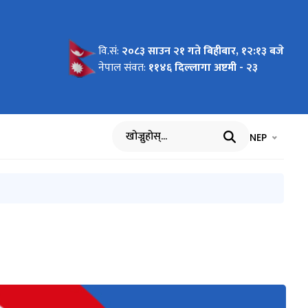
वि.सं:
२०८३ साउन २१ गते बिहीबार, १२:१३ बजे
ध्यादेश,
संहिता
 २०८२
५
ना
नेपाल संवत:
११४६ दिल्लागा अष्टमी - २३
भाषा चयन गर्नुह
भाषा प
NEP
खोज्नुहोस्