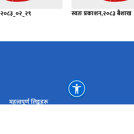
प्ति २०८३_०२_२९
स्वतः प्रकाशन,२०८३ बैशाख
महत्त्वपूर्ण लिङ्कहरू
राष्ट्रिय प्राकृतिक स्रोत तथा वित्त आयोग