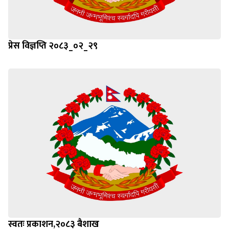
प्रेस विज्ञप्ति २०८३_०२_२९
स्वतः प्रकाशन,२०८३ बैशाख