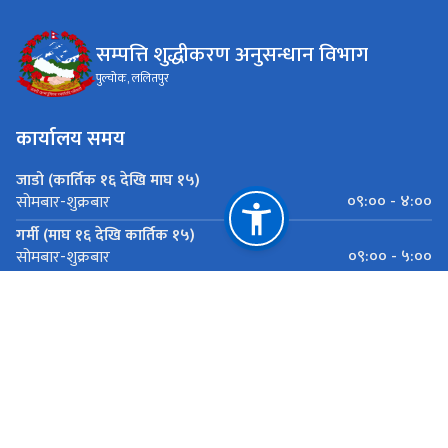
सम्पत्ति शुद्धीकरण अनुसन्धान विभाग
पुल्चोक, ललितपुर
कार्यालय समय
जाडो (कार्तिक १६ देखि माघ १५)
०९:०० - ४:००
सोमबार-शुक्रबार
गर्मी (माघ १६ देखि कार्तिक १५)
०९:०० - ५:००
सोमबार-शुक्रबार
महत्त्वपूर्ण लिङ्कहरू
राष्ट्रिय प्राकृतिक स्रोत तथा वित्त आयोग
पुल्चोक, ललितपुर
info@dmli.gov.np
०१-५०१०२२४