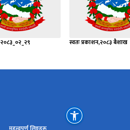
प्ति २०८३_०२_२९
स्वतः प्रकाशन,२०८३ बैशाख
महत्त्वपूर्ण लिङ्कहरू