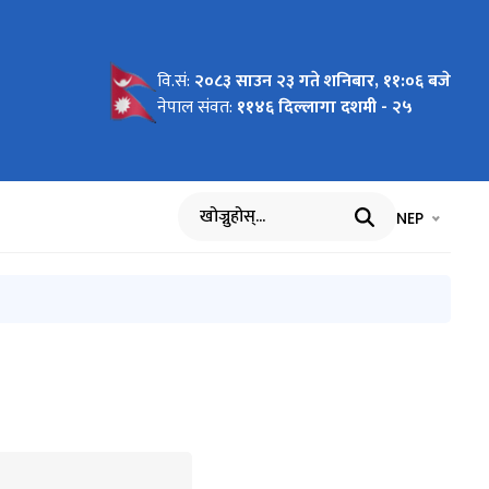
वि.सं:
२०८३ साउन २३ गते शनिबार, ११:०६ बजे
ध्यादेश,
संहिता
 २०८२
५
ना
नेपाल संवत:
११४६ दिल्लागा दशमी - २५
भाषा चयन गर्नुह
भाषा प
NEP
खोज्नुहोस्