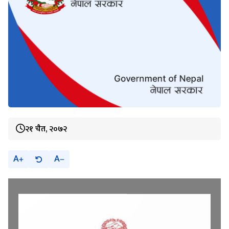
२१ चैत, २०७२
A
A